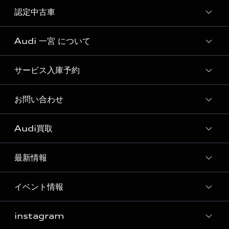
試乗車一覧
認定中古車
新車検索
展示車一覧
Audi 一宮 について
Audi認定中古車検索
サービス入庫予約
Audi 一宮 店舗情報
Audi 一宮 認定中古車コーナー
お問い合わせ
Audi 一宮 サービス入庫予約
Audi 一宮 運営会社概要
Audi買取
各種お問い合わせ
定期点検 / 車検 料金表
来店型オペレーション
最新情報
Audi買取
イベント情報
Audi 一宮 最新情報
instagram
Audi 一宮 イベント情報